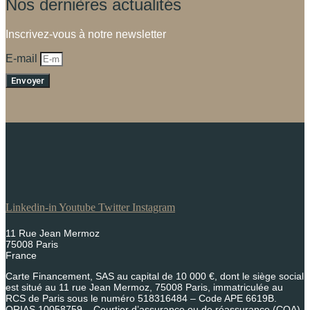
Nos dernières actualités
Inscrivez-vous à notre newsletter
E-mail
Envoyer
Linkedin-in
Youtube
Twitter
Instagram
11 Rue Jean Mermoz
75008 Paris
France
Carte Financement, SAS au capital de 10 000 €, dont le siège social
est situé au 11 rue Jean Mermoz, 75008 Paris, immatriculée au
RCS de Paris sous le numéro 518316484 – Code APE 6619B.
ORIAS 10058759 – Courtier d’assurance ou de réassurance (COA)