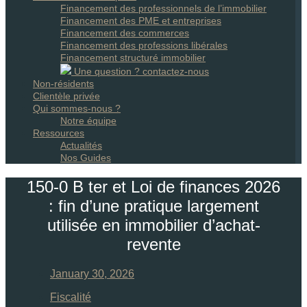
Financement des professionnels de l’immobilier
Financement des PME et entreprises
Financement des commerces
Financement des professions libérales
Financement structuré immobilier
Une question ? contactez-nous
Non-résidents
Clientèle privée
Qui sommes-nous ?
Notre équipe
Ressources
Actualités
Nos Guides
150-0 B ter et Loi de finances 2026
: fin d’une pratique largement
utilisée en immobilier d’achat-
revente
January 30, 2026
Fiscalité