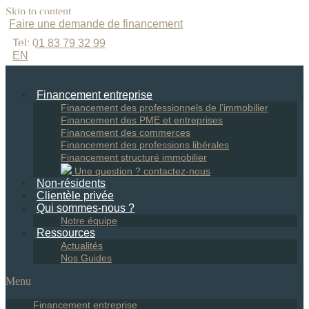
Skip to content
Faire une demande de financement
Tel: 01 83 79 32 99​
EN
Financement entreprise
Financement des professionnels de l’immobilier
Financement des PME et entreprises
Financement des commerces
Financement des professions libérales
Financement structuré immobilier
Une question ? contactez-nous
Non-résidents
Clientèle privée
Qui sommes-nous ?
Notre équipe
Ressources
Actualités
Nos Guides
Menu
Financement entreprise