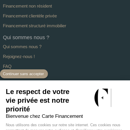
Financement non résident
Financement clientèle privée
Financement structuré immobilier
Qui sommes nous ?
Qui sommes nous ?
Rejoignez-nous !
FAQ
Continuer sans accepter
Nos Guides
Nos Partenaires Bancaires
Le respect de votre
Liens utiles
vie privée est notre
priorité
Mentions légales
Bienvenue chez Carte Financement
Conditions générales d’utilisation
Nous utilisons des cookies sur notre site internet. Ces cookies nous
Politique de protection des données personnelles